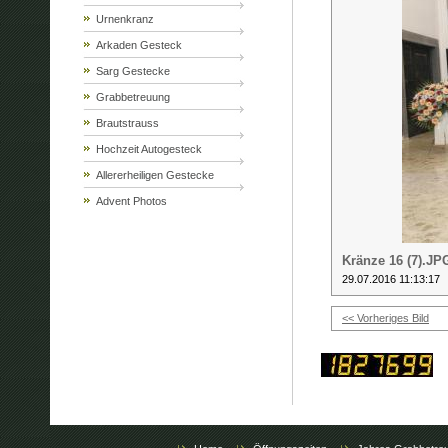
Urnenkranz
Arkaden Gesteck
Sarg Gestecke
Grabbetreuung
Brautstrauss
Hochzeit Autogesteck
Allererheiligen Gestecke
Advent Photos
Kränze 16 (7).JP
29.07.2016 11:13:17
<< Vorheriges Bild