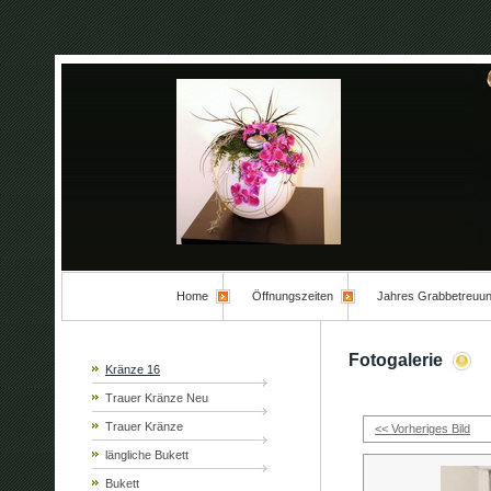
Home
Öffnungszeiten
Jahres Grabbetreuu
Fotogalerie
Kränze 16
Trauer Kränze Neu
Trauer Kränze
<< Vorheriges Bild
längliche Bukett
Bukett