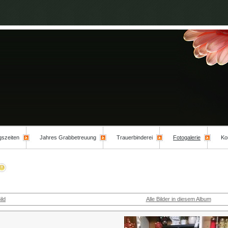
gszeiten
Jahres Grabbetreuung
Trauerbinderei
Fotogalerie
Ko
ild
Alle Bilder in diesem Album