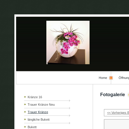
Home
Öffnun
Fotogalerie
Kränze 16
Trauer Kränze Neu
Trauer Kränze
<< Vorheriges B
längliche Bukett
Bukett