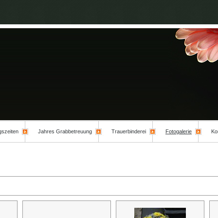
gszeiten
Jahres Grabbetreuung
Trauerbinderei
Fotogalerie
Ko