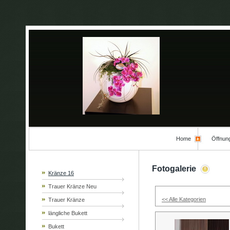
Home
Öffnun
Fotogalerie
Kränze 16
Trauer Kränze Neu
<< Alle Kategorien
Trauer Kränze
längliche Bukett
Bukett